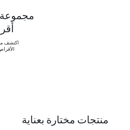
مجموعة ف
أقر
اكتشف مج
الأقراص
منتجات مختارة بعناية