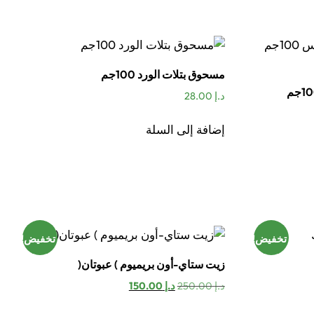
مسحوق بتلات الورد 100جم
مسحوق ماسك مولتاني وليس 100جم
د.إ
28.00
إضافة إلى السلة
تخفيض!
تخفيض!
زيت ستاي-أون بريميوم ) عبوتان(
السعر
السعر
د.إ
250.00
د.إ
150.00
الأصلي
الحالي