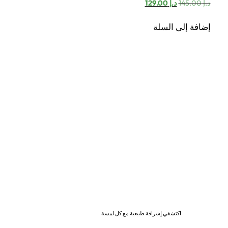
السعر
السعر
د.إ
145.00
د.إ
129.00
الأصلي
الحالي
هو:
هو:
إضافة إلى السلة
د.إ 145.00.
د.إ 129.00.
اكتشفي إشراقة طبيعية مع كل لمسة