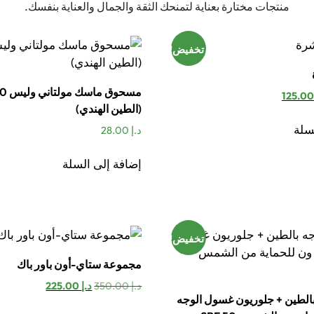
منتجات مختارة بعناية لتمنحك الثقة والجمال والعناية بنفسك.
تخفيض!
عر
السعر
(الطين الهندي)
صلي
الحالي
هو:
سلة
د.إ
28.00
د.إ 125.00.
إضافة إلى السلة
تخفيض!
مجموعة ستاي-أون باور باك
السعر
السعر
د.إ
350.00
د.إ
225.00
الطين + جلوريون غسول الوجه
الأصلي
الحالي