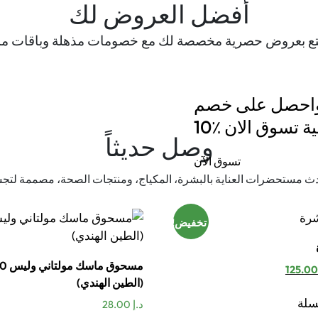
أفضل العروض لك
ع بعروض حصرية مخصصة لك مع خصومات مذهلة وباقات مم
 واحصل على خصم
افية تسوق الان
وصل حديثاً
تسوق الآن
 مستحضرات العناية بالبشرة، المكياج، ومنتجات الصحة، مصممة لتج
تخفيض!
عر
السعر
(الطين الهندي)
صلي
الحالي
هو:
سلة
د.إ
28.00
د.إ 125.00.