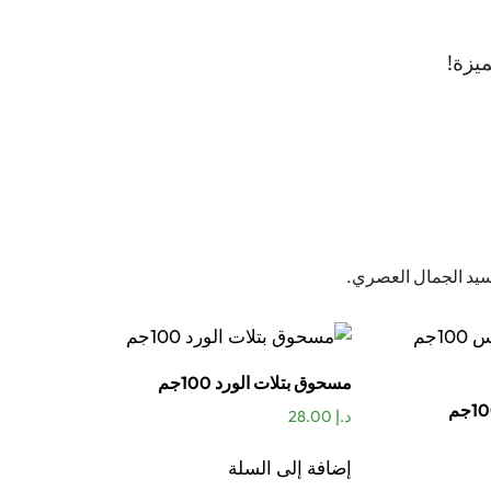
يزة!
خصم يصل حتى
70% تسوق الان
تسوق الآن
سيد الجمال العصري.
مسحوق بتلات الورد 100جم
مسحوق ماسك مولتاني وليس 100جم
د.إ
28.00
إضافة إلى السلة