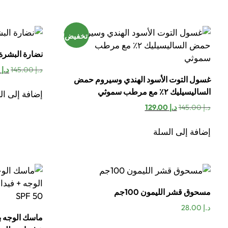
تخفيض!
نضارة البشرة
الس
د.إ
145.00
د.إ
125.00
غسول التوت الأسود الهندي وسيروم حمض
الأ
هو:
الساليسيليك ٢٪ مع مرطب سموثي
إضافة إلى ال
د.إ 145.00.
السعر
السعر
د.إ
145.00
د.إ
129.00
الأصلي
الحالي
هو:
هو:
إضافة إلى السلة
د.إ 145.00.
د.إ 129.00.
مسحوق قشر الليمون 100جم
د.إ
28.00
ماسك الوجه ب