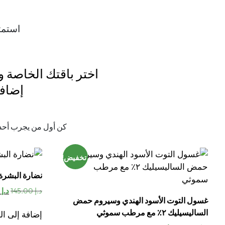
استمت
اختر باقتك الخاصة
10٪ إض
كن أول من يجرب أحدث
تخفيض!
نضارة البشرة
الس
د.إ
145.00
د.إ
125.00
غسول التوت الأسود الهندي وسيروم حمض
الأ
هو:
الساليسيليك ٢٪ مع مرطب سموثي
إضافة إلى ال
د.إ 145.00.