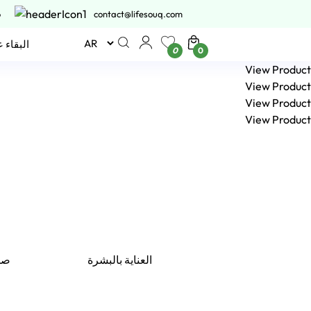
6
contact@lifesouq.com
البقاء 
0
0
العناية بالبشرة
صح