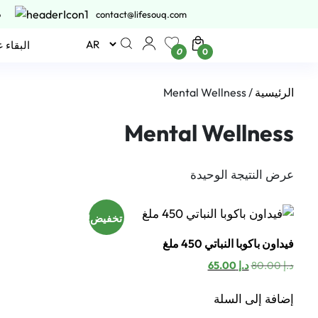
6
contact@lifesouq.com
البقاء 
0
0
/ Mental Wellness
الرئيسية
Mental Wellness
عرض النتيجة الوحيدة
تخفيض!
فيداون باكوبا النباتي 450 ملغ
السعر
السعر
65.00
د.إ
80.00
د.إ
الأصلي
الحالي
هو:
هو:
إضافة إلى السلة
د.إ 80.00.
د.إ 65.00.